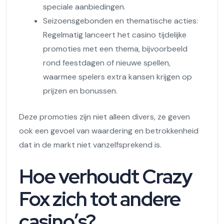
speciale aanbiedingen.
Seizoensgebonden en thematische acties:
Regelmatig lanceert het casino tijdelijke
promoties met een thema, bijvoorbeeld
rond feestdagen of nieuwe spellen,
waarmee spelers extra kansen krijgen op
prijzen en bonussen.
Deze promoties zijn niet alleen divers, ze geven
ook een gevoel van waardering en betrokkenheid
dat in de markt niet vanzelfsprekend is.
Hoe verhoudt Crazy
Fox zich tot andere
casino’s?