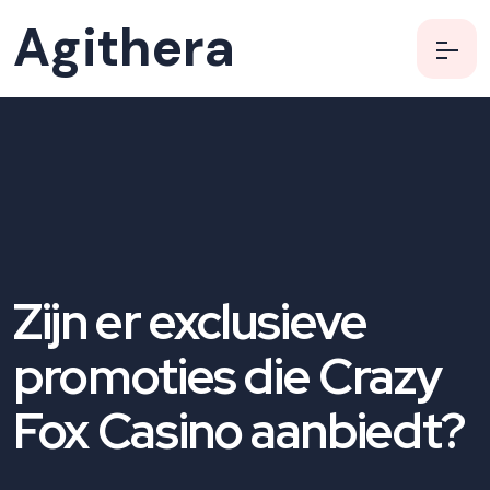
Agithera
Zijn er exclusieve
promoties die Crazy
Fox Casino aanbiedt?