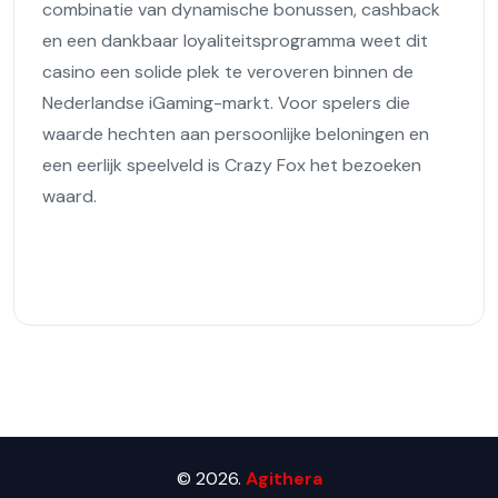
combinatie van dynamische bonussen, cashback
en een dankbaar loyaliteitsprogramma weet dit
casino een solide plek te veroveren binnen de
Nederlandse iGaming-markt. Voor spelers die
waarde hechten aan persoonlijke beloningen en
een eerlijk speelveld is Crazy Fox het bezoeken
waard.
© 2026.
Agithera