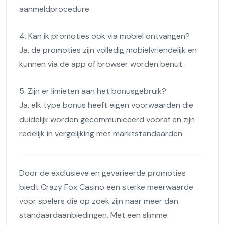
aanmeldprocedure.
4. Kan ik promoties ook via mobiel ontvangen?
Ja, de promoties zijn volledig mobielvriendelijk en
kunnen via de app of browser worden benut.
5. Zijn er limieten aan het bonusgebruik?
Ja, elk type bonus heeft eigen voorwaarden die
duidelijk worden gecommuniceerd vooraf en zijn
redelijk in vergelijking met marktstandaarden.
Door de exclusieve en gevarieerde promoties
biedt Crazy Fox Casino een sterke meerwaarde
voor spelers die op zoek zijn naar meer dan
standaardaanbiedingen. Met een slimme