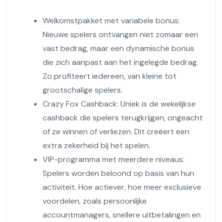
Welkomstpakket met variabele bonus:
Nieuwe spelers ontvangen niet zomaar een
vast bedrag, maar een dynamische bonus
die zich aanpast aan het ingelegde bedrag.
Zo profiteert iedereen, van kleine tot
grootschalige spelers.
Crazy Fox Cashback: Uniek is de wekelijkse
cashback die spelers terugkrijgen, ongeacht
of ze winnen of verliezen. Dit creëert een
extra zekerheid bij het spelen.
VIP-programma met meerdere niveaus:
Spelers worden beloond op basis van hun
activiteit. Hoe actiever, hoe meer exclusieve
voordelen, zoals persoonlijke
accountmanagers, snellere uitbetalingen en