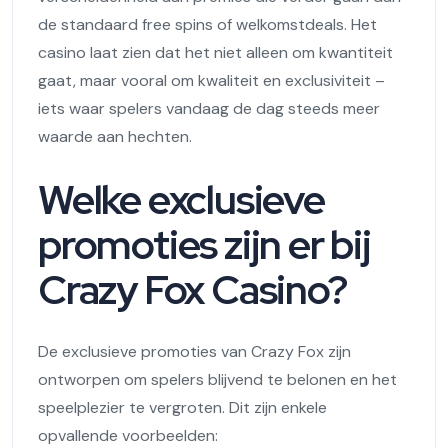
de standaard free spins of welkomstdeals. Het
casino laat zien dat het niet alleen om kwantiteit
gaat, maar vooral om kwaliteit en exclusiviteit –
iets waar spelers vandaag de dag steeds meer
waarde aan hechten.
Welke exclusieve
promoties zijn er bij
Crazy Fox Casino?
De exclusieve promoties van Crazy Fox zijn
ontworpen om spelers blijvend te belonen en het
speelplezier te vergroten. Dit zijn enkele
opvallende voorbeelden: