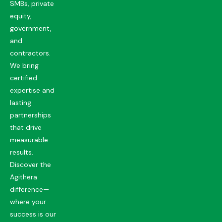
SMBs, private
equity,
government,
and
contractors.
We bring
certified
expertise and
lasting
partnerships
that drive
measurable
results.
Discover the
Agithera
difference—
where your
success is our