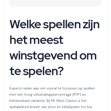
Welke spellen zijn
het meest
winstgevend om
te spelen?
Experts raden aan om vooral te focussen op spellen
met een hoog uitbetalingspercentage (RTP) en
beheersbare variantie. Bij Mr West Casino is het
spelaanbod breed: van slots en tafelspelen tot live