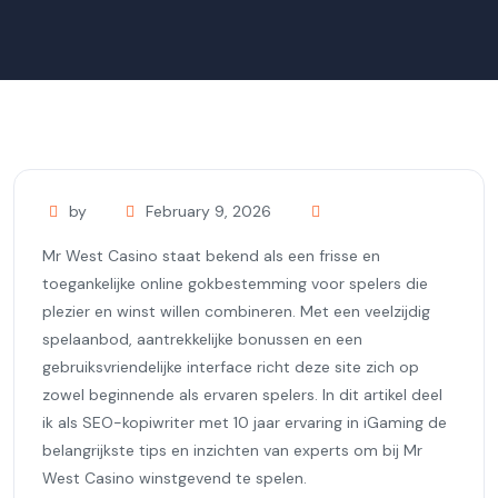
by
February 9, 2026
Mr West Casino staat bekend als een frisse en
toegankelijke online gokbestemming voor spelers die
plezier en winst willen combineren. Met een veelzijdig
spelaanbod, aantrekkelijke bonussen en een
gebruiksvriendelijke interface richt deze site zich op
zowel beginnende als ervaren spelers. In dit artikel deel
ik als SEO-kopiwriter met 10 jaar ervaring in iGaming de
belangrijkste tips en inzichten van experts om bij Mr
West Casino winstgevend te spelen.