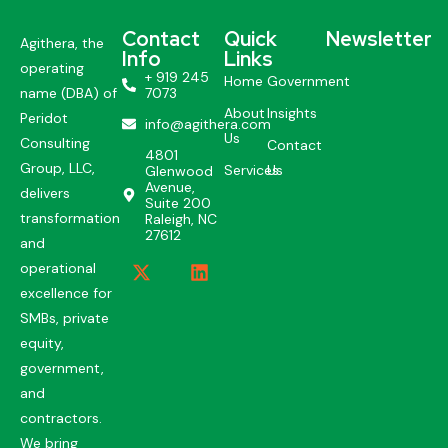
Contact
Quick
Newsletter
Agithera, the
Info
Links
operating
+ 919 245
Home
Government
name (DBA) of
7073
About
Insights
Peridot
info@agithera.com
Us
Consulting
Contact
4801
Group, LLC,
Services
Us
Glenwood
Avenue,
delivers
Suite 200
transformation
Raleigh, NC
27612
and
operational
excellence for
SMBs, private
equity,
government,
and
contractors.
We bring