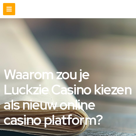
Waarom zou je
Luckzie Casino kiezen
als nieuw online
casino platform?