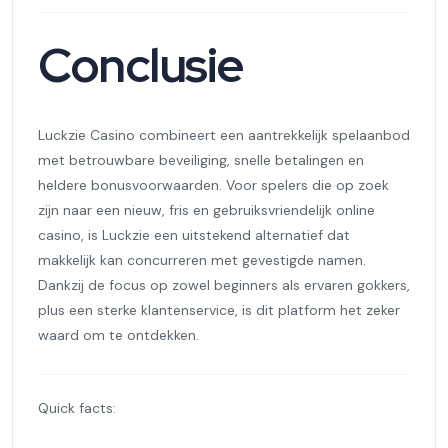
Conclusie
Luckzie Casino combineert een aantrekkelijk spelaanbod
met betrouwbare beveiliging, snelle betalingen en
heldere bonusvoorwaarden. Voor spelers die op zoek
zijn naar een nieuw, fris en gebruiksvriendelijk online
casino, is Luckzie een uitstekend alternatief dat
makkelijk kan concurreren met gevestigde namen.
Dankzij de focus op zowel beginners als ervaren gokkers,
plus een sterke klantenservice, is dit platform het zeker
waard om te ontdekken.
Quick facts: