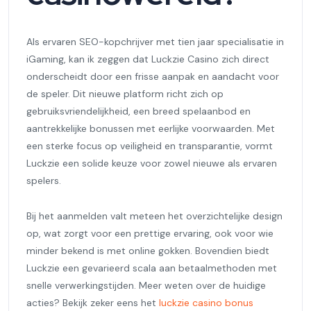
Als ervaren SEO-kopchrijver met tien jaar specialisatie in
iGaming, kan ik zeggen dat Luckzie Casino zich direct
onderscheidt door een frisse aanpak en aandacht voor
de speler. Dit nieuwe platform richt zich op
gebruiksvriendelijkheid, een breed spelaanbod en
aantrekkelijke bonussen met eerlijke voorwaarden. Met
een sterke focus op veiligheid en transparantie, vormt
Luckzie een solide keuze voor zowel nieuwe als ervaren
spelers.
Bij het aanmelden valt meteen het overzichtelijke design
op, wat zorgt voor een prettige ervaring, ook voor wie
minder bekend is met online gokken. Bovendien biedt
Luckzie een gevarieerd scala aan betaalmethoden met
snelle verwerkingstijden. Meer weten over de huidige
acties? Bekijk zeker eens het
luckzie casino bonus