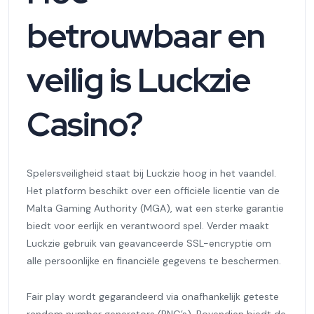
betrouwbaar en
veilig is Luckzie
Casino?
Spelersveiligheid staat bij Luckzie hoog in het vaandel.
Het platform beschikt over een officiële licentie van de
Malta Gaming Authority (MGA), wat een sterke garantie
biedt voor eerlijk en verantwoord spel. Verder maakt
Luckzie gebruik van geavanceerde SSL-encryptie om
alle persoonlijke en financiële gegevens te beschermen.
Fair play wordt gegarandeerd via onafhankelijk geteste