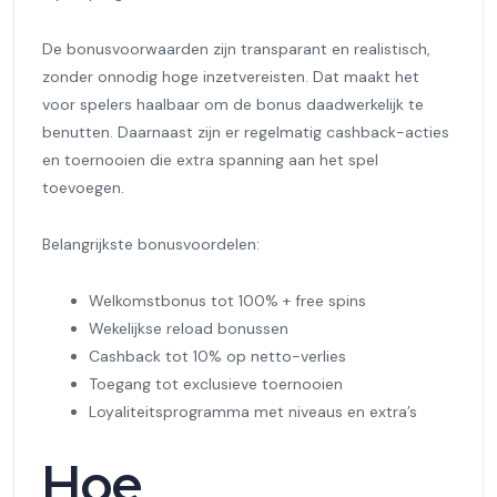
De bonusvoorwaarden zijn transparant en realistisch,
zonder onnodig hoge inzetvereisten. Dat maakt het
voor spelers haalbaar om de bonus daadwerkelijk te
benutten. Daarnaast zijn er regelmatig cashback-acties
en toernooien die extra spanning aan het spel
toevoegen.
Belangrijkste bonusvoordelen:
Welkomstbonus tot 100% + free spins
Wekelijkse reload bonussen
Cashback tot 10% op netto-verlies
Toegang tot exclusieve toernooien
Loyaliteitsprogramma met niveaus en extra’s
Hoe