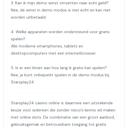
3. Kan ik mijn demo winst omzetten naar echt geld?
Nee, de winst in demo modus is niet echt en kan niet
worden uitbetaald.
4. Welke apparaten worden ondersteund voor gratis
spelen?
Alle moderne smartphones, tablets en
desktopcomputers met een internetbrowser.
5. Is er een limiet aan hoe lang ik gratis kan spelen?
Nee, je kunt onbeperkt spelen in de demo modus bij
Starsplay24.
Starsplay24 casino online is daarmee een uitstekende
keuze voor iedereen die zonder risico’s kennis wil maken
met online slots. De combinatie van een groot aanbod,
gebruiksgemak en betrouwbare toegang tot gratis