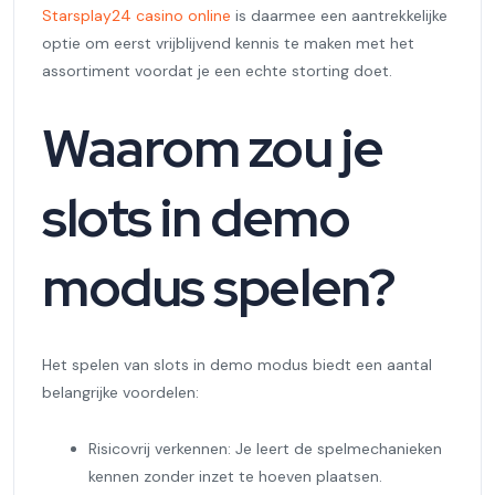
Starsplay24 casino online
is daarmee een aantrekkelijke
optie om eerst vrijblijvend kennis te maken met het
assortiment voordat je een echte storting doet.
Waarom zou je
slots in demo
modus spelen?
Het spelen van slots in demo modus biedt een aantal
belangrijke voordelen:
Risicovrij verkennen: Je leert de spelmechanieken
kennen zonder inzet te hoeven plaatsen.