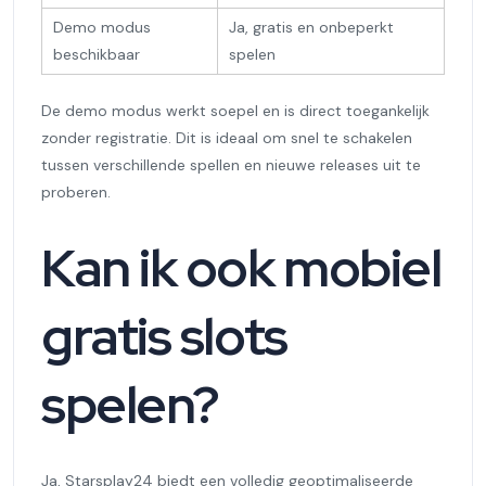
Demo modus
Ja, gratis en onbeperkt
beschikbaar
spelen
De demo modus werkt soepel en is direct toegankelijk
zonder registratie. Dit is ideaal om snel te schakelen
tussen verschillende spellen en nieuwe releases uit te
proberen.
Kan ik ook mobiel
gratis slots
spelen?
Ja, Starsplay24 biedt een volledig geoptimaliseerde