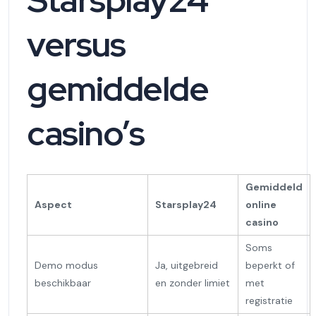
Starsplay24
versus
gemiddelde
casino’s
Gemiddeld
Aspect
Starsplay24
online
casino
Soms
Demo modus
Ja, uitgebreid
beperkt of
beschikbaar
en zonder limiet
met
registratie