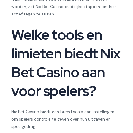
worden, zet Nix Bet Casino duidelijke stappen om hier
actief tegen te sturen.
Welke tools en
limieten biedt Nix
Bet Casino aan
voor spelers?
Nix Bet Casino biedt een breed scala aan instellingen
om spelers controle te geven over hun uitgaven en
speelgedrag.