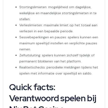
Stortingslimieten: mogelijkheid om dagelijkse,
wekelijkse en maandelijkse stortingslimieten in te
stellen.
Verlieslimieten: maximale limiet op het totaal aan
verliezen in een bepaalde periode.
Sessiebeperkingen en pauzes: spelers kunnen een
maximum speeltijd instellen en verplichte pauzes
nemen.
Zelfuitsluiting: spelers kunnen zichzelf tijdelijk of
permanent blokkeren van het platform.
Realiteitschecks: periodieke meldingen tijdens het
spelen met informatie over speeltijd en saldo.
Quick facts:
Verantwoord spelen bij