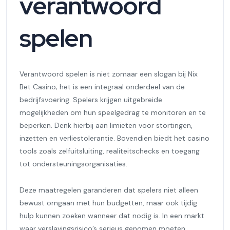
verantwoord
spelen
Verantwoord spelen is niet zomaar een slogan bij Nix
Bet Casino; het is een integraal onderdeel van de
bedrijfsvoering. Spelers krijgen uitgebreide
mogelijkheden om hun speelgedrag te monitoren en te
beperken. Denk hierbij aan limieten voor stortingen,
inzetten en verliestolerantie. Bovendien biedt het casino
tools zoals zelfuitsluiting, realiteitschecks en toegang
tot ondersteuningsorganisaties.
Deze maatregelen garanderen dat spelers niet alleen
bewust omgaan met hun budgetten, maar ook tijdig
hulp kunnen zoeken wanneer dat nodig is. In een markt
waar verslavingsrisico’s serieus genomen moeten