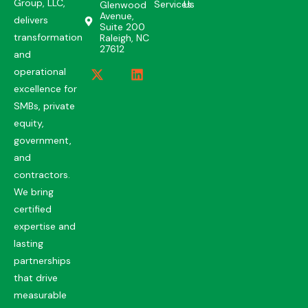
Group, LLC,
Services
Us
Glenwood
Avenue,
delivers
Suite 200
transformation
Raleigh, NC
27612
and
operational
excellence for
SMBs, private
equity,
government,
and
contractors.
We bring
certified
expertise and
lasting
partnerships
that drive
measurable