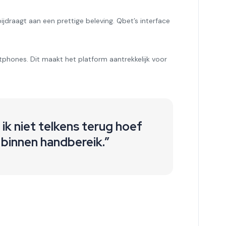
jdraagt aan een prettige beleving. Qbet’s interface
tphones. Dit maakt het platform aantrekkelijk voor
ik niet telkens terug hoef
n binnen handbereik.”