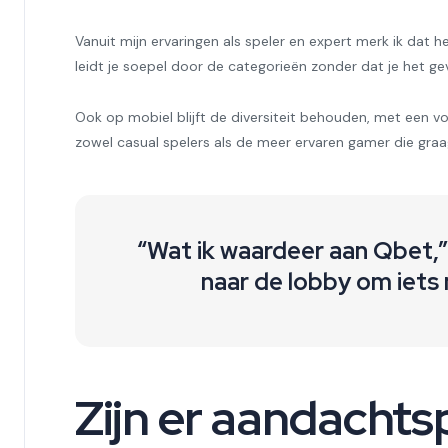
Vanuit mijn ervaringen als speler en expert merk ik dat 
leidt je soepel door de categorieën zonder dat je het ge
Ook op mobiel blijft de diversiteit behouden, met een v
zowel casual spelers als de meer ervaren gamer die gra
“Wat ik waardeer aan Qbet,” 
naar de lobby om iets n
Zijn er aandachts