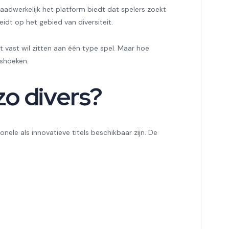
o daadwerkelijk het platform biedt dat spelers zoekt
idt op het gebied van diversiteit.
t vast wil zitten aan één type spel. Maar hoe
lshoeken.
o divers?
onele als innovatieve titels beschikbaar zijn. De