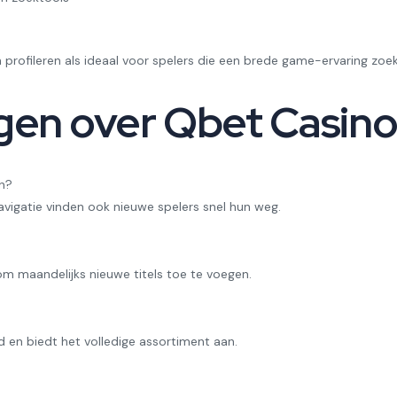
profileren als ideaal voor spelers die een brede game-ervaring zoek
gen over Qbet Casin
en?
 navigatie vinden ook nieuwe spelers snel hun weg.
m maandelijks nieuwe titels toe te voegen.
?
d en biedt het volledige assortiment aan.