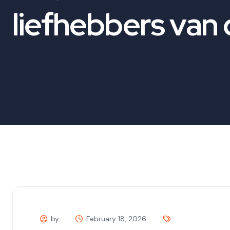
liefhebbers van 
by
February 18, 2026