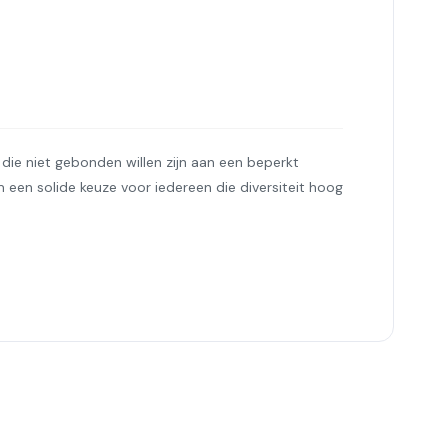
die niet gebonden willen zijn aan een beperkt
 een solide keuze voor iedereen die diversiteit hoog