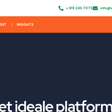
+ 919 245 7073
info@
ENT
INSIGHTS
et ideale platfor